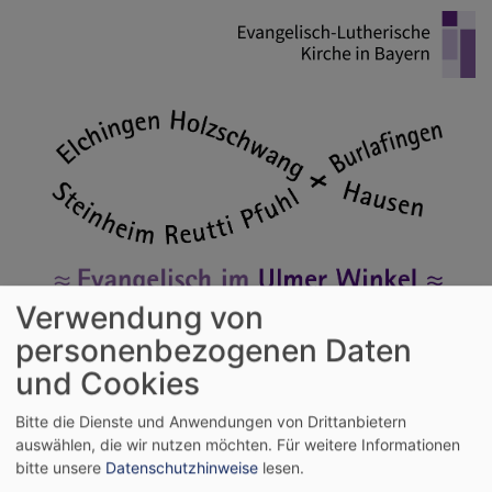
Direkt
zum
Inhalt
Verwendung von
personenbezogenen Daten
Evangelische Kirchengemeinden im
und Cookies
Ulmer Winkel
Holzschwang - Hausen - Reutti - Steinheim - Pfuhl - Burlafingen - Elchingen
Bitte die Dienste und Anwendungen von Drittanbietern
auswählen, die wir nutzen möchten.
Für weitere Informationen
Hauptnavigation
bitte unsere
Datenschutzhinweise
lesen.