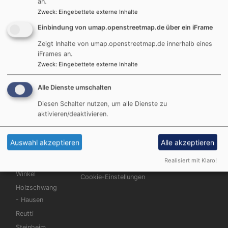
an.
Zweck
:
Eingebettete externe Inhalte
Tel.: 0731 / 264210
E-mail:
pfarramt.elchingen@elkb.de
Einbindung von umap.openstreetmap.de über ein iFrame
Zeigt Inhalte von umap.openstreetmap.de innerhalb eines
Öffnungszeiten:
iFrames an.
Montag 9.00 - 12.00 Uhr
Zweck
:
Eingebettete externe Inhalte
Dienstag 9.00 - 12.00 Uhr
Donnerstag 9.00 - 12.00 Uhr
Alle Dienste umschalten
Diesen Schalter nutzen, um alle Dienste zu
aktivieren/deaktivieren.
Hauptnavigation
Fußbereichsmenü
Benutzermen
Startseite
Impressum
Anmelden
Auswahl akzeptieren
Alle akzeptieren
Evangelisch
Datenschutzerklärung
Realisiert mit Klaro!
im Ulmer
Barrierefreiheitserklärung
Winkel
Cookie-Einstellungen
Holzschwang
- Hausen
Reutti
Steinheim