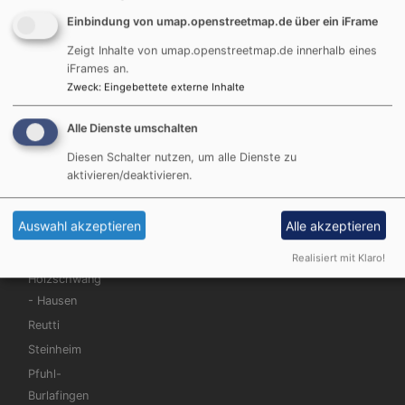
Einbindung von umap.openstreetmap.de über ein iFrame
Pädagogisches Konzept Ev. Kindergarten
Zeigt Inhalte von umap.openstreetmap.de innerhalb eines
Holzschwang
iFrames an.
725.39 KB
Zweck
:
Eingebettete externe Inhalte
Alle Dienste umschalten
Diesen Schalter nutzen, um alle Dienste zu
aktivieren/deaktivieren.
Hauptnavigation
Fußbereichsmenü
Benutzermen
Startseite
Impressum
Anmelden
Evangelisch
Datenschutzerklärung
Auswahl akzeptieren
Alle akzeptieren
im Ulmer
Barrierefreiheitserklärung
Winkel
Realisiert mit Klaro!
Cookie-Einstellungen
Holzschwang
- Hausen
Reutti
Steinheim
Pfuhl-
Burlafingen