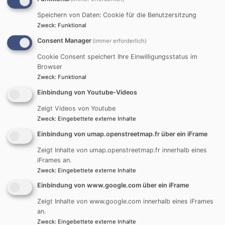
Speichern von Daten: Cookie für die Benutzersitzung
Zweck
:
Funktional
Consent Manager
(immer erforderlich)
Cookie Consent speichert Ihre Einwilligungsstatus im
Browser
Zweck
:
Funktional
Einbindung von Youtube-Videos
Startseite
Ev. Luth. Kirchengemeinde Holzschwang -
Zeigt Videos von Youtube
Hausen
Holzschwang - Kindergarten
Holzschwang -
Zweck
:
Eingebettete externe Inhalte
Kindergarten - Konzeption
Einbindung von umap.openstreetmap.fr über ein iFrame
Zeigt Inhalte von umap.openstreetmap.fr innerhalb eines
Holzschwang -
iFrames an.
Zweck
:
Eingebettete externe Inhalte
Kindergarten -
Einbindung von www.google.com über ein iFrame
Konzeption
Zeigt Inhalte von www.google.com innerhalb eines iFrames
an.
Zweck
:
Eingebettete externe Inhalte