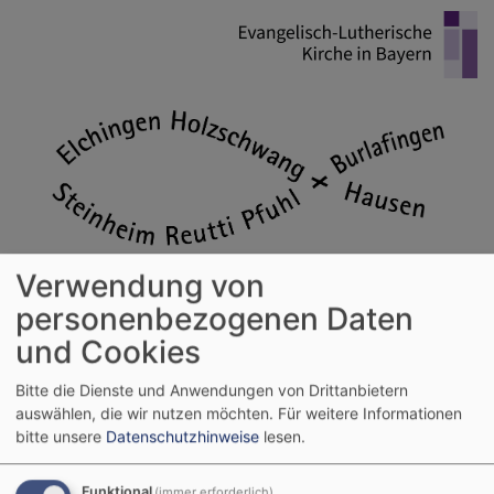
Direkt
zum
Inhalt
Verwendung von
personenbezogenen Daten
und Cookies
Evangelische Kirchengemeinden im
Ulmer Winkel
Bitte die Dienste und Anwendungen von Drittanbietern
auswählen, die wir nutzen möchten.
Für weitere Informationen
Holzschwang - Hausen - Reutti - Steinheim - Pfuhl - Burlafingen - Elchingen
bitte unsere
Datenschutzhinweise
lesen.
Hauptnavigation
Funktional
(immer erforderlich)