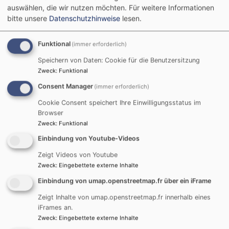
auswählen, die wir nutzen möchten.
Für weitere Informationen
bitte unsere
Datenschutzhinweise
lesen.
Funktional
(immer erforderlich)
Speichern von Daten: Cookie für die Benutzersitzung
Zweck
:
Funktional
Consent Manager
(immer erforderlich)
Cookie Consent speichert Ihre Einwilligungsstatus im
So, 13.9. 10:15-11:15 Uhr
Browser
Gottesdienst mit Abendmahl und Taufe
Zweck
:
Funktional
Pfarrerin Pia Heutling
Nersingen
Nikolauskirche Nersingen
Einbindung von Youtube-Videos
Zeigt Videos von Youtube
Zweck
:
Eingebettete externe Inhalte
Einbindung von umap.openstreetmap.fr über ein iFrame
Zeigt Inhalte von umap.openstreetmap.fr innerhalb eines
Di, 15.9. 8:30-9:30 Uhr
iFrames an.
Gottesdienst zum Schulanfang Grundschule
Zweck
:
Eingebettete externe Inhalte
Nersingen