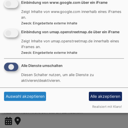
Einbindung von www.google.com über ein iFrame
Pfarrerin Pia Heutling
Ohne Ort
Zeigt Inhalte von www.google.com innerhalb eines iFrames
an.
Zweck
:
Eingebettete externe Inhalte
Einbindung von umap.openstreetmap.de über ein iFrame
Zeigt Inhalte von umap.openstreetmap.de innerhalb eines
iFrames an.
Zweck
:
Eingebettete externe Inhalte
Alle Dienste umschalten
Diesen Schalter nutzen, um alle Dienste zu
aktivieren/deaktivieren.
Di, 15.9. 9:30 Uhr
Auswahl akzeptieren
Alle akzeptieren
Gottesdienst zum Schulanfang
Realisiert mit Klaro!
Pfarrerin Alicia Menth
Holzheim
Kath. Kirche St. Peter u. Paul Holzheim