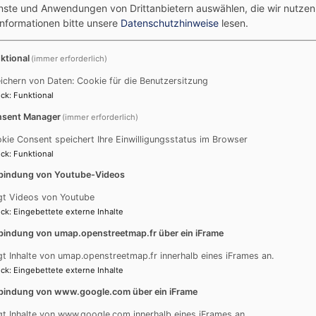
enste und Anwendungen von Drittanbietern auswählen, die wir nutze
Informationen bitte unsere
Datenschutzhinweise
lesen.
ktional
(immer erforderlich)
ichern von Daten: Cookie für die Benutzersitzung
ck
:
Funktional
ns vor
Steinheim - Pfarrerinnen
sent Manager
(immer erforderlich)
kie Consent speichert Ihre Einwilligungsstatus im Browser
rerinnen
ck
:
Funktional
bindung von Youtube-Videos
gt Videos von Youtube
ck
:
Eingebettete externe Inhalte
bindung von umap.openstreetmap.fr über ein iFrame
ing
gt Inhalte von umap.openstreetmap.fr innerhalb eines iFrames an.
ck
:
Eingebettete externe Inhalte
75
bindung von www.google.com über ein iFrame
g@elkb.de
gt Inhalte von www.google.com innerhalb eines iFrames an.