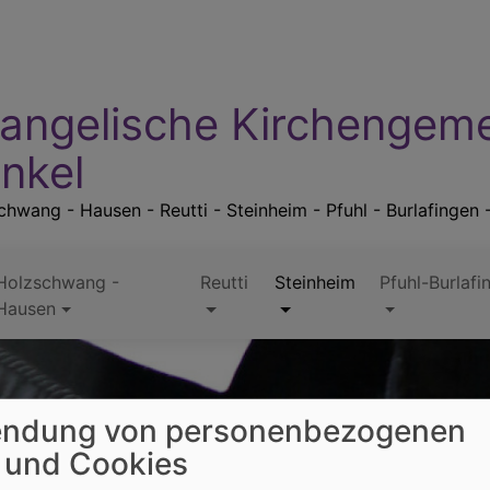
angelische Kirchengem
nkel
hwang - Hausen - Reutti - Steinheim - Pfuhl - Burlafingen 
Holzschwang -
Reutti
Steinheim
Pfuhl-Burlafi
Hausen
ndung von personenbezogenen
 und Cookies