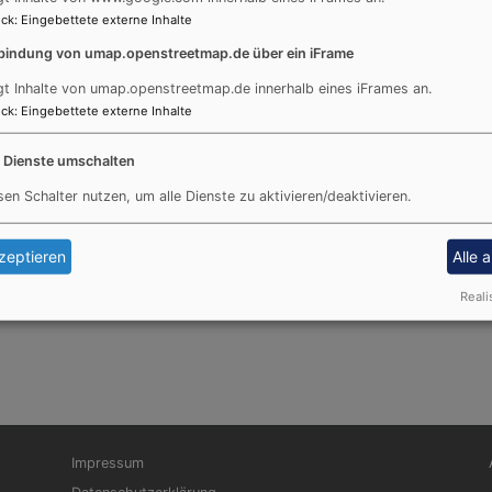
 Pfarrerin in Steinheim/Nersingen
ck
:
Eingebettete externe Inhalte
bindung von umap.openstreetmap.de über ein iFrame
gt Inhalte von umap.openstreetmap.de innerhalb eines iFrames an.
ck
:
Eingebettete externe Inhalte
e Dienste umschalten
Vereinbarung
sen Schalter nutzen, um alle Dienste zu aktivieren/deaktivieren.
h@elkb.de
686
zeptieren
Alle 
lle in den Kirchengemeinden Holzschwang-Hausen, Reutti u
Reali
Fußbereichsmenü
Be
Impressum