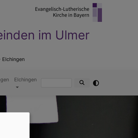
einden im Ulmer
- Elchingen
ngen
Elchingen
Suche