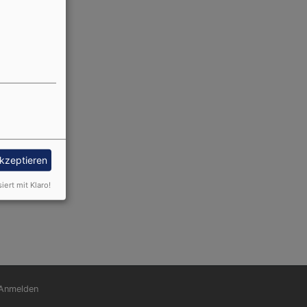
akzeptieren
nd Steinheim
siert mit Klaro!
nutzermenü
Anmelden