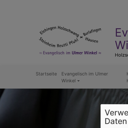
Direkt
zum
Inhalt
Ev
Wi
Holzsc
Startseite
Evangelisch im Ulmer
Hauptnavigation
Winkel
Verwe
Daten