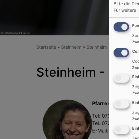
Bitte die Di
Für weitere 
Fun
Spe
Zwe
Startseite
Steinheim
Steinheim - Wir stellen u
Con
Coo
Steinheim - Pfar
Zwe
Ein
Zei
Zwe
Ein
Pfarrerin Pia Heutl
Zei
Tel: 07308 - 24 50
Zwe
Tel. 07308 - 92 30 
Ein
E-Mail:
pia.heutlin
Zei