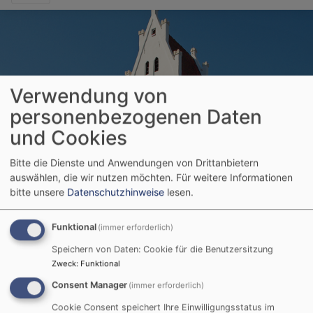
Verwendung von
personenbezogenen Daten
und Cookies
Startseite
Ev. Luth. Kirchengemeinde Reutti
Reutti - Wir
stellen uns vor
Bitte die Dienste und Anwendungen von Drittanbietern
auswählen, die wir nutzen möchten.
Für weitere Informationen
bitte unsere
Datenschutzhinweise
lesen.
Reutti - Wir stellen
Funktional
(immer erforderlich)
uns vor
Speichern von Daten: Cookie für die Benutzersitzung
Zweck
:
Funktional
Consent Manager
(immer erforderlich)
REUTTI - PFARRAMT
Cookie Consent speichert Ihre Einwilligungsstatus im