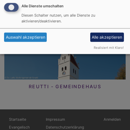
Alle Dienste umschalten
Diesen Schalter nutzen, um alle Dienste zu
aktivieren/deaktivieren.
REUTTI - DIE ST. MARGARETHA - KIRCHE
Auswahl akzeptieren
Alle akzeptieren
Realisiert mit Klaro!
REUTTI - GEMEINDEHAUS
Hauptnavigation
Fußbereichsmenü
Benutzermen
Startseite
Impressum
Anmelden
Evangelisch
Datenschutzerklärung