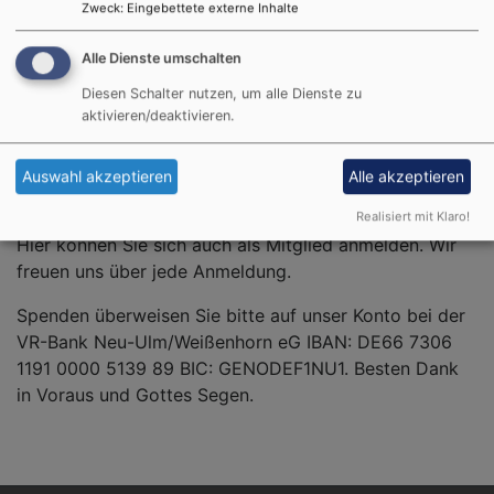
Zweck
:
Eingebettete externe Inhalte
Da alle Leistungen des Vereins ausschließlich über
Alle Dienste umschalten
Mitgliedsbeiträge und Spenden finanziert werden, sind
wir dringend auf Ihre Mithilfe angewiesen.
Diesen Schalter nutzen, um alle Dienste zu
aktivieren/deaktivieren.
Kontakt kann hergestellt werden über unser Pfarramt,
die Diakoniestation Senden-Nersingen-Steinheim,
Auswahl akzeptieren
Alle akzeptieren
Weißenhorner Str. 20, Nersingen Tel. 07308 817440
oder über eines der Vorstandsmitglieder.
Realisiert mit Klaro!
Hier können Sie sich auch als Mitglied anmelden. Wir
freuen uns über jede Anmeldung.
Spenden überweisen Sie bitte auf unser Konto bei der
VR-Bank Neu-Ulm/Weißenhorn eG IBAN: DE66 7306
1191 0000 5139 89 BIC: GENODEF1NU1. Besten Dank
in Voraus und Gottes Segen.