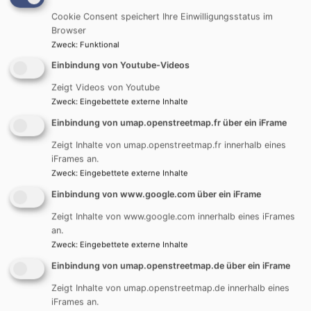
Je nach Bedarf wird die Diakoniestation z.B. bei
Cookie Consent speichert Ihre Einwilligungsstatus im
angefallenen Personalkosten durch psychosoziale
Browser
Betreuung der Patienten (Leistungen die nicht von den
Zweck
:
Funktional
Kassen übernommen werden) oder auch bei der
Einbindung von Youtube-Videos
Anschaffung der Dienstfahrzeuge unterstützt. Aber
auch beim Transport von auszuleihenden Pflegebetten
Zeigt Videos von Youtube
Zweck
:
Eingebettete externe Inhalte
hat der Verein schon tatkräftig geholfen.
Einbindung von umap.openstreetmap.fr über ein iFrame
Seit 27.04.2022 setzt sich der Vorstand wie folgt
Zeigt Inhalte von umap.openstreetmap.fr innerhalb eines
zusammen:
iFrames an.
1. Vorständin Frau Dr. Regina Maier
Zweck
:
Eingebettete externe Inhalte
2. Vorstand Herr Dr. Gerald Fremdling
Einbindung von www.google.com über ein iFrame
Kassiererin Frau Ramona Hauff
Schriftführer Herr Paul Buchsteiner
Zeigt Inhalte von www.google.com innerhalb eines iFrames
Beisitzerin Frau Dr. Elisabeth Eisenmann
an.
Zweck
:
Eingebettete externe Inhalte
Kassenprüferinnen Frau Traudel Pfeiffer und Renate
Werbach
Einbindung von umap.openstreetmap.de über ein iFrame
Beisitzer immer der aktuelle Pfarrer Kraft seines Amtes
Zeigt Inhalte von umap.openstreetmap.de innerhalb eines
iFrames an.
Mitgliedsbeitrag pro Jahr 17,00€