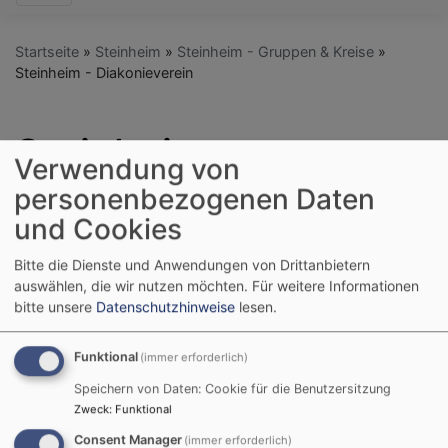
Startseite
Steinheim
Steinheim - Gruppen & Kreise
Steinheim - Diakonieverein
Steinheim -
Verwendung von
Diakonieverein
personenbezogenen Daten
und Cookies
Bitte die Dienste und Anwendungen von Drittanbietern
"Der Diakonieverein Steinheim-Nersingen e.V. wurde
auswählen, die wir nutzen möchten.
Für weitere Informationen
am 15.02.1990 in Steinheim unter Pfarrer Chr. Schmidt-
bitte unsere
Datenschutzhinweise
lesen.
Scheer gegründet. Der Zweck des Vereins ist die
Unterstützung hilfsbedürftiger Personen und die
Funktional
(immer erforderlich)
Förderung des Gesundheitswesens, insbesondere die
Unterstützung der Diakoniestation."
Speichern von Daten: Cookie für die Benutzersitzung
Zweck
:
Funktional
(Auszug aus der Satzung).
Consent Manager
(immer erforderlich)