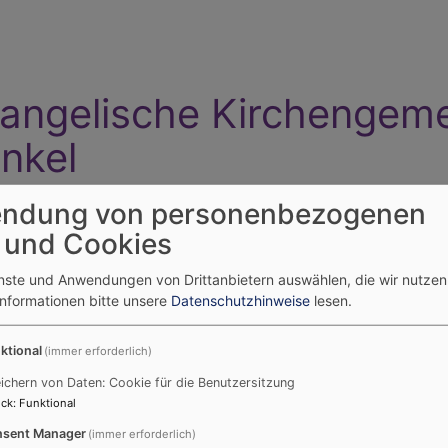
angelische Kirchengem
nkel
hwang - Hausen - Reutti - Steinheim - Pfuhl - Burlafingen 
ndung von personenbezogenen
 und Cookies
Holzschwang -
Reutti
Steinheim
Pfuhl-Burlafi
enste und Anwendungen von Drittanbietern auswählen, die wir nutze
Hausen
Informationen bitte unsere
Datenschutzhinweise
lesen.
ktional
(immer erforderlich)
ichern von Daten: Cookie für die Benutzersitzung
ck
:
Funktional
sent Manager
(immer erforderlich)