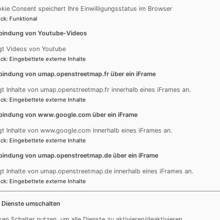
kie Consent speichert Ihre Einwilligungsstatus im Browser
ck
:
Funktional
bindung von Youtube-Videos
gt Videos von Youtube
ck
:
Eingebettete externe Inhalte
bindung von umap.openstreetmap.fr über ein iFrame
wang - Hausen
Holzschwang - Gruppen & Kreise
gt Inhalte von umap.openstreetmap.fr innerhalb eines iFrames an.
ck
:
Eingebettete externe Inhalte
ruppen & Kreise
bindung von www.google.com über ein iFrame
gt Inhalte von www.google.com innerhalb eines iFrames an.
ck
:
Eingebettete externe Inhalte
gagierte Freiwillige – unsere Kirchengemeinde ist bunt u
bindung von umap.openstreetmap.de über ein iFrame
aktuellen Gruppen & Kreise. Wir freuen uns Sie vielleicht s
gt Inhalte von umap.openstreetmap.de innerhalb eines iFrames an.
 freuen uns über neue helfende Hände und mitdenkende Köp
ck
:
Eingebettete externe Inhalte
arramt
.
e Dienste umschalten
sen Schalter nutzen, um alle Dienste zu aktivieren/deaktivieren.