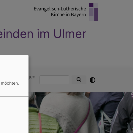
einden im Ulmer
- Elchingen
ngen
Elchingen
Suche
n möchten.