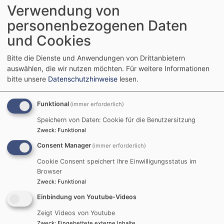
Verwendung von
personenbezogenen Daten
und Cookies
Bitte die Dienste und Anwendungen von Drittanbietern
auswählen, die wir nutzen möchten.
Für weitere Informationen
bitte unsere
Datenschutzhinweise
lesen.
Funktional
(immer erforderlich)
Speichern von Daten: Cookie für die Benutzersitzung
Zweck
:
Funktional
Unser Kirchenvorstand (v.l.n.r): Hinten: Oliver Kisselmann,
Consent Manager
Lorenz Bäuerle, Alicia Menth, Anja Mayer-Ley, Dr. Peter Meyer,
(immer erforderlich)
Bettina Stern, Susanne Dorn, Cornelia Jürgensen, Sonja Ehret,
Cookie Consent speichert Ihre Einwilligungsstatus im
Vorne: Dr. Gerald Fremdling
Browser
Zweck
:
Funktional
Bei Problemen und Sorgen, sowie Ideen, konstruktiver
Einbindung von Youtube-Videos
Kritik, Anregungen und jeglichen Beiträgen werden Sie
bei allen unseren Mitgliedern des KVs ein offenes Ohr
Zeigt Videos von Youtube
finden.
Zweck
:
Eingebettete externe Inhalte