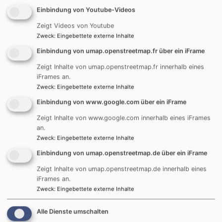
Predigttext des kommenden Sonntags aus.
Einbindung von Youtube-Videos
Wann: dienstags, 9.30-11 Uhr
Wo: GZN und BSH im Wechsel
Zeigt Videos von Youtube
Zweck
:
Eingebettete externe Inhalte
Einbindung von umap.openstreetmap.fr über ein iFrame
Treffen Schafkopf-Gruppe
Zeigt Inhalte von umap.openstreetmap.fr innerhalb eines
Wann: mittwochs, 19-22 Uhr
iFrames an.
Wo: Gemeindehaus Nersingen
Zweck
:
Eingebettete externe Inhalte
Kontakt: Anja Mayer-Ley, Infos unter
www.schafkopf-
Einbindung von www.google.com über ein iFrame
gzn.k-h-mayer.de
Zeigt Inhalte von www.google.com innerhalb eines iFrames
an.
Zweck
:
Eingebettete externe Inhalte
Sportgruppe XXL
Einbindung von umap.openstreetmap.de über ein iFrame
Wann: donnerstags, 18-19 uhr
Zeigt Inhalte von umap.openstreetmap.de innerhalb eines
Wo: Gemeindehaus Nersingen
iFrames an.
Kontakt: Anja Mayer-Ley
Zweck
:
Eingebettete externe Inhalte
Alle Dienste umschalten