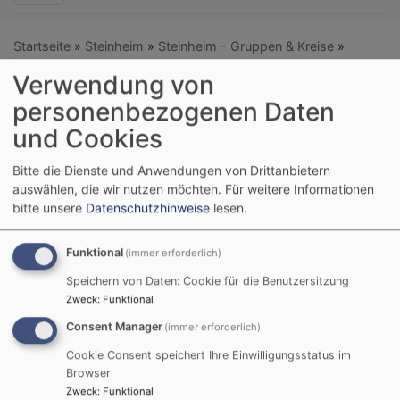
Startseite
Steinheim
Steinheim - Gruppen & Kreise
Steinheim - Für alle
Verwendung von
personenbezogenen Daten
Steinheim - Für alle
und Cookies
Bitte die Dienste und Anwendungen von Drittanbietern
auswählen, die wir nutzen möchten.
Für weitere Informationen
Besuchsdienst
bitte unsere
Datenschutzhinweise
lesen.
Unser Besuchsdienst ist ein Team aus Frauen und
Männern unserer Kirchengemeinde. Zum 70., 75. und
Funktional
(immer erforderlich)
ab dem 80. Geburtstag jedes Jahr gratulieren Sie
Speichern von Daten: Cookie für die Benutzersitzung
Ihnen ganz herzlich.
Zweck
:
Funktional
Consent Manager
(immer erforderlich)
Cookie Consent speichert Ihre Einwilligungsstatus im
Frühstück für Leib und Seele
Browser
Bei einem Frühstück tauschen wir uns über den
Zweck
:
Funktional