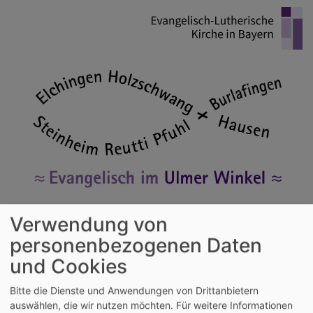
Direkt
zum
Inhalt
Verwendung von
Evangelische Kirchengemeinden im
personenbezogenen Daten
Ulmer Winkel
und Cookies
Holzschwang - Hausen - Reutti - Steinheim - Pfuhl - Burlafingen - Elchingen
Bitte die Dienste und Anwendungen von Drittanbietern
Hauptnavigation
auswählen, die wir nutzen möchten.
Für weitere Informationen