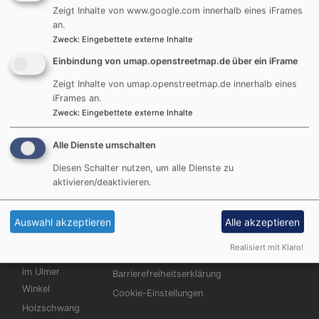
Zeigt Inhalte von www.google.com innerhalb eines iFrames
Aufgrund von Fotos auch von Kindern im
an.
Zweck
:
Eingebettete externe Inhalte
Gemeindebrief veröffentlichen wir den Gemeindebrief
nicht auf der Homepage.
Einbindung von umap.openstreetmap.de über ein iFrame
Zeigt Inhalte von umap.openstreetmap.de innerhalb eines
Gerne können Sie sich ihn aber zusenden lassen per E-
iFrames an.
Mail. Schreiben Sie dann bitte eine formlose E-Mail an:
Zweck
:
Eingebettete externe Inhalte
Pfarramt.Reutti@elkb.de
Alle Dienste umschalten
Danke
Diesen Schalter nutzen, um alle Dienste zu
aktivieren/deaktivieren.
Auswahl akzeptieren
Alle akzeptieren
Hauptnavigation
Fußbereichsmenü
Benutzermen
Startseite
Impressum
Anmelden
Realisiert mit Klaro!
Evangelisch
Datenschutzerklärung
im Ulmer
Barrierefreiheitserklärung
Winkel
Cookie-Einstellungen
Holzschwang