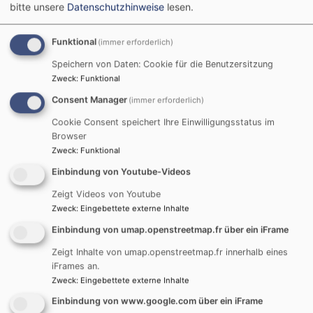
bitte unsere
Datenschutzhinweise
lesen.
Funktional
(immer erforderlich)
Speichern von Daten: Cookie für die Benutzersitzung
Zweck
:
Funktional
Consent Manager
(immer erforderlich)
Cookie Consent speichert Ihre Einwilligungsstatus im
Browser
Startseite
Ev. Luth. Kirchengemeinde Holzschwang -
Zweck
:
Funktional
Hausen
Holzschwang - Hausen - Gemeindeleben
Holzschwang - Hausen - Gemeindebrief
Einbindung von Youtube-Videos
Zeigt Videos von Youtube
Zweck
:
Eingebettete externe Inhalte
Holzschwang -
Einbindung von umap.openstreetmap.fr über ein iFrame
Hausen -
Zeigt Inhalte von umap.openstreetmap.fr innerhalb eines
iFrames an.
Gemeindebrief
Zweck
:
Eingebettete externe Inhalte
Einbindung von www.google.com über ein iFrame