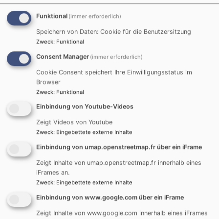
Krankenpflegeverein Elchingen.
Funktional
(immer erforderlich)
Die Aufgaben des Vereins sind dieselben wie
Speichern von Daten: Cookie für die Benutzersitzung
diejenigen der beiden Ursprungsvereine. Der
Zweck
:
Funktional
Förderverein unterstützt die Alten- und Krankenpflege
Consent Manager
in Elchingen als einer der Trägervereine der
(immer erforderlich)
Ökumenischen Sozialstation Elchingen e.V., die sowohl
Cookie Consent speichert Ihre Einwilligungsstatus im
die mobile Krankenpflege in Elchingen als auch das
Browser
Haus Tobit betreibt.
Zweck
:
Funktional
So wurde im Jahre 2023 die Anschaffung eines neuen
Einbindung von Youtube-Videos
Fahrzeugs für die mobile Krankenpflege durch den
Zeigt Videos von Youtube
Ökumenischen Förderverein ermöglicht.
Zweck
:
Eingebettete externe Inhalte
Wenn Sie mehr über den Ökumenischen
Einbindung von umap.openstreetmap.fr über ein iFrame
Förderverein für Soziales erfahren möchten, freuen
Zeigt Inhalte von umap.openstreetmap.fr innerhalb eines
wir uns über Ihre E-Mail an:
iFrames an.
Oekumenischer-Foerderverein@gmx.de
.
Zweck
:
Eingebettete externe Inhalte
Oder kommen Sie zur nächsten
Einbindung von www.google.com über ein iFrame
Mitgliederversammlung. Jene findet turnusmäßig
Zeigt Inhalte von www.google.com innerhalb eines iFrames
jedes Jahr im März statt.