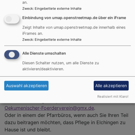
an.
Zweck
:
Eingebettete externe Inhalte
Einbindung von umap.openstreetmap.de über ein iFrame
Die genauen Informationen hierzu erfahren Sie
rechtzeitig im Mitteilungsblatt der Gemeinde
Zeigt Inhalte von umap.openstreetmap.de innerhalb eines
Elchingen. Die Mitglieder des Ökumenischen
iFrames an.
Zweck
:
Eingebettete externe Inhalte
Fördervereins für Soziales Elchingen e.V. bilden mit
Ihrem jährlichen Beitrag eine wichtige Grundlage für
Alle Dienste umschalten
die Krankenpflege in unserer Gemeinde.
Diesen Schalter nutzen, um alle Dienste zu
Der jährliche Mitgliedsbeitrag
aktivieren/deaktivieren.
für Einzelpersonen liegt bei 15,00 €,
die Familienmitgliedschaft liegt bei 20,00 €.
Auswahl akzeptieren
Alle akzeptieren
Realisiert mit Klaro!
Melden Sie sich gerne per E-Mail unter
Oekumenischer-Foerderverein@gmx.de
.
Oder in einem der Pfarrbüros, wenn auch Sie Ihren Teil
dazu beitragen möchten, dass Pflege in Elchingen zu
Hause ist und bleibt.