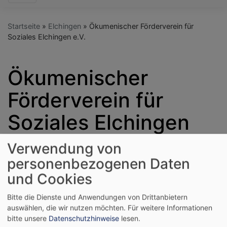
Startseite
Elchingen
Ökumenischer Förderverein für
Soziales Elchingen e.V.
Ökumenischer
Förderverein für
Soziales Elchingen
e.V.
Verwendung von
personenbezogenen Daten
und Cookies
Der Ökumenische Förderverein für Soziales Elchingen
e.V. entstand im Januar 2023 durch folgende
Bitte die Dienste und Anwendungen von Drittanbietern
Verschmelzung:
auswählen, die wir nutzen möchten.
Für weitere Informationen
Des Evangelischen Diakonievereins Elchingen mit dem
bitte unsere
Datenschutzhinweise
lesen.