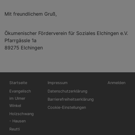
Mit freundlichem Gruß,
Ökumenischer Förderverein für Soziales Elchingen e.V.
Pfarrgässle 1a
89275 Elchingen
Hauptnavigation
Fußbereichsmenü
Benutzermen
Startseite
Impressum
Anmelden
Evangelisch
Datenschutzerklärung
im Ulmer
Barrierefreiheitserklärung
Winkel
Cookie-Einstellungen
Holzschwang
- Hausen
Reutti