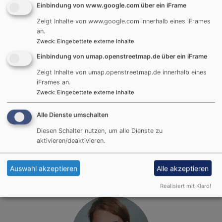
Einbindung von www.google.com über ein iFrame
Zeigt Inhalte von www.google.com innerhalb eines iFrames
an.
Zweck
:
Eingebettete externe Inhalte
Einbindung von umap.openstreetmap.de über ein iFrame
Zeigt Inhalte von umap.openstreetmap.de innerhalb eines
Pfarrer
iFrames an.
Zweck
:
Eingebettete externe Inhalte
Stefan Reichenbacher
Alle Dienste umschalten
Erreichbar über unser
Pfarramt
.
Diesen Schalter nutzen, um alle Dienste zu
Sprechstunden nach Vereinbarung
aktivieren/deaktivieren.
E-Mail:
stefan.reichenbacher@elkb.de
Auswahl akzeptieren
Alle akzeptieren
Realisiert mit Klaro!