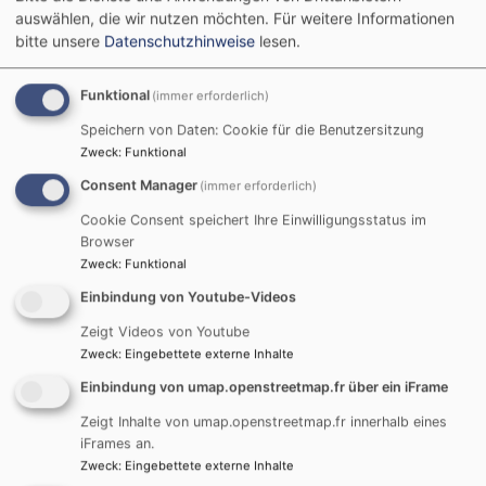
Pfarrer
auswählen, die wir nutzen möchten.
Für weitere Informationen
bitte unsere
Datenschutzhinweise
lesen.
Unser Pfarrteam – Für Sie da
Funktional
(immer erforderlich)
In unserer Gemeinde sind Sie herzlich willkommen!
Speichern von Daten: Cookie für die Benutzersitzung
Zweck
:
Funktional
Unser Pfarrteam besteht aus engagierten Menschen,
Consent Manager
(immer erforderlich)
die Ihnen mit Rat und Tat zur Seite stehen.
Cookie Consent speichert Ihre Einwilligungsstatus im
Browser
Wir freuen uns auf den Austausch mit Ihnen und
Zweck
:
Funktional
begleiten Sie gerne auf Ihrem persönlichen
Einbindung von Youtube-Videos
Glaubensweg.
Zeigt Videos von Youtube
Ob Sie ein Gespräch suchen, einen Gottesdienst
Zweck
:
Eingebettete externe Inhalte
besuchen oder sich in unsere Gemeindearbeit
Einbindung von umap.openstreetmap.fr über ein iFrame
einbringen möchten –
wir sind für Sie da!
Zeigt Inhalte von umap.openstreetmap.fr innerhalb eines
iFrames an.
Zweck
:
Eingebettete externe Inhalte