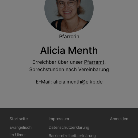
Pfarrerin
Alicia Menth
Erreichbar über unser
Pfarramt
.
Sprechstunden nach Vereinbarung
E-Mail:
alicia.menth@elkb.de
Hauptnavigation
Fußbereichsmenü
Benutzermen
Startseite
Impressum
Anmelden
Evangelisch
Datenschutzerklärung
im Ulmer
Barrierefreiheitserklärung