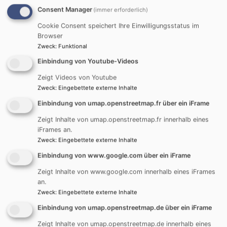
Consent Manager
(immer erforderlich)
für die Gottesdienste und Andachten, die pädagogische Arbeit in
Schule und Gemeinde wie z.B. dem Konfi-Unterricht, für die
Cookie Consent speichert Ihre Einwilligungsstatus im
Finanzen der Gemeinde, den Erhalt und die Finanzierung der
Browser
Zweck
:
Funktional
Gebäude, den Betrieb der Kindertagestätten (Kindergarten und
Krippe „Unterm Himmelszelt“ und Waldkindergarten) uvm.
Einbindung von Youtube-Videos
Zeigt Videos von Youtube
Der Kirchenvorstand Reutti arbeitet seit Jahren sehr
Zweck
:
Eingebettete externe Inhalte
vertrauensvoll, verschwiegen und mit gutem Teamgeist für die
Einbindung von umap.openstreetmap.fr über ein iFrame
Belange der Kirchengemeinde. Er unterstützt und begleitet die
Arbeit von Pfr. Reichenbacher konstruktiv-kritisch und ist
Zeigt Inhalte von umap.openstreetmap.fr innerhalb eines
Sprachrohr für die Gemeinde.
iFrames an.
Zweck
:
Eingebettete externe Inhalte
Im aktuellen Kirchenvorstand 2024-2030 wurde Anita Kämmer-
Einbindung von www.google.com über ein iFrame
Frey zur Vertrauensfrau gewählt und Markus Hahn zu ihrem
Zeigt Inhalte von www.google.com innerhalb eines iFrames
Stellvertreter. Die Vertrauensfrau bereitet die Sitzungen mit dem
an.
Pfarrer vor. Die Sitzungen selbst werden von den Mitgliedern in
Zweck
:
Eingebettete externe Inhalte
wechselnden Rollen geleitet und protokolliert.
Einbindung von umap.openstreetmap.de über ein iFrame
Bei bestimmten Fragestellungen werden weitere Gäste ohne
Zeigt Inhalte von umap.openstreetmap.de innerhalb eines