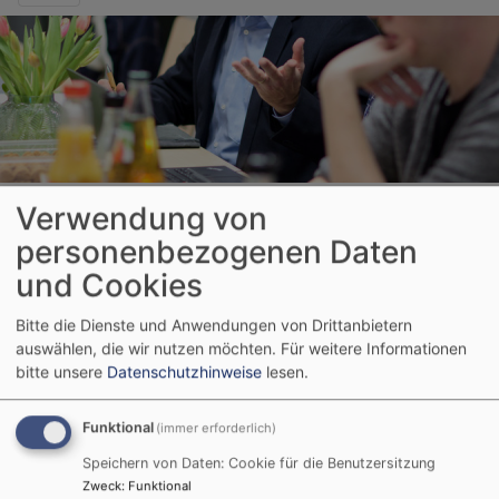
Verwendung von
Startseite
Ev. Luth. Kirchengemeinde Reutti
Reutti - Wir
personenbezogenen Daten
stellen uns vor
Reutti - Kirchenvorstand
und Cookies
Reutti -
Bitte die Dienste und Anwendungen von Drittanbietern
auswählen, die wir nutzen möchten.
Für weitere Informationen
Kirchenvorstand
bitte unsere
Datenschutzhinweise
lesen.
Funktional
(immer erforderlich)
Speichern von Daten: Cookie für die Benutzersitzung
Der Kirchenvorstand leitet in Zusammenarbeit mit dem
Zweck
:
Funktional
geschäftsführenden Pfarrer die Gemeinde. Er ist verantwortlich