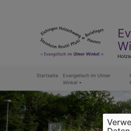
Direkt
zum
Inhalt
Ev
Wi
Holzsc
Startseite
Evangelisch im Ulmer
Hauptnavigation
Winkel
Verwe
Daten