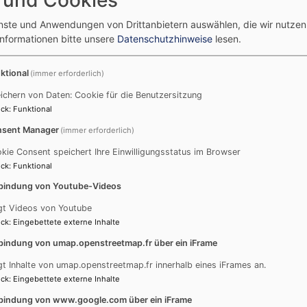
enste und Anwendungen von Drittanbietern auswählen, die wir nutze
Informationen bitte unsere
Datenschutzhinweise
lesen.
ktional
(immer erforderlich)
ichern von Daten: Cookie für die Benutzersitzung
he
ck
:
Funktional
sent Manager
(immer erforderlich)
he
kie Consent speichert Ihre Einwilligungsstatus im Browser
ck
:
Funktional
bindung von Youtube-Videos
l Thalfingen wurde vom Münchner Architekten Professor J
gt Videos von Youtube
ck
:
Eingebettete externe Inhalte
ngrenzenden Gemeindehaus das Zentrum des Elchingen Gem
bindung von umap.openstreetmap.fr über ein iFrame
besonders das Altarkreuz auf. Es stammt von dem in Würzbur
gt Inhalte von umap.openstreetmap.fr innerhalb eines iFrames an.
r. Mit seinen in der Mitte des Kreuzes verschlungenen Balke
ck
:
Eingebettete externe Inhalte
r Steinmetz Herrmann Günther gestaltet.
bindung von www.google.com über ein iFrame