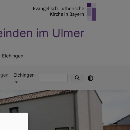
einden im Ulmer
- Elchingen
ngen
Elchingen
Suche