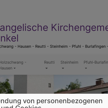
angelische Kirchengem
nkel
hwang - Hausen - Reutti - Steinheim - Pfuhl - Burlafingen 
Holzschwang -
Reutti
Steinheim
Pfuhl-Burlafi
Hausen
ndung von personenbezogenen
 und Cookies