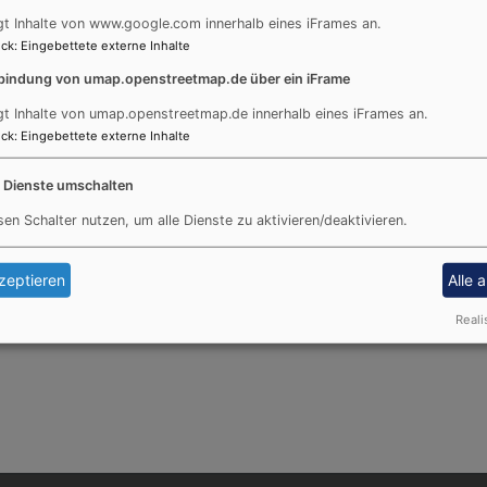
gt Inhalte von www.google.com innerhalb eines iFrames an.
ef hinter der Kanzel, das die Thomasgeschichte zeigt, sowie
ck
:
Eingebettete externe Inhalte
lt sind. Beide wurden vom Bildhauer Ernst Steinacker gesta
bindung von umap.openstreetmap.de über ein iFrame
die Orgel, die 1987 geweiht wurde und vom Orgelbaumeist
gt Inhalte von umap.openstreetmap.de innerhalb eines iFrames an.
 und die größten zweieinhalb Meter.
ck
:
Eingebettete externe Inhalte
e Dienste umschalten
sen Schalter nutzen, um alle Dienste zu aktivieren/deaktivieren.
zeptieren
Alle 
Reali