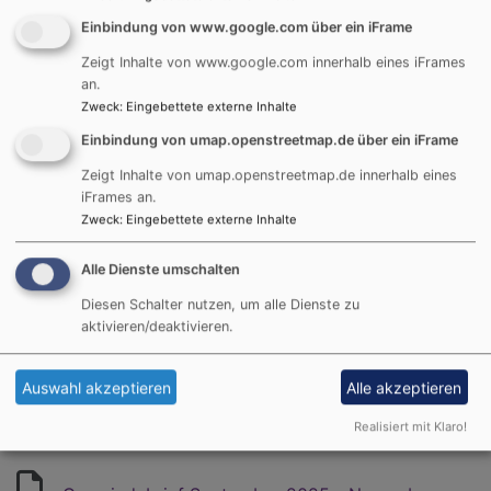
Einbindung von www.google.com über ein iFrame
Zeigt Inhalte von www.google.com innerhalb eines iFrames
Gemeindebrief Mai - Juli 2024-2
2.27 MB
an.
Zweck
:
Eingebettete externe Inhalte
Einbindung von umap.openstreetmap.de über ein iFrame
Gemeindebrief September - November 2024-3
2.49 MB
Zeigt Inhalte von umap.openstreetmap.de innerhalb eines
iFrames an.
Zweck
:
Eingebettete externe Inhalte
Gemeindebrief November 2024 - Januar 2025
2.64 MB
Alle Dienste umschalten
Diesen Schalter nutzen, um alle Dienste zu
aktivieren/deaktivieren.
Gemeindebrief Februar - Mai 2025.pdf
1.99 MB
Auswahl akzeptieren
Alle akzeptieren
Gemeindebrief Mai - August 2025-2
1.86 MB
Realisiert mit Klaro!