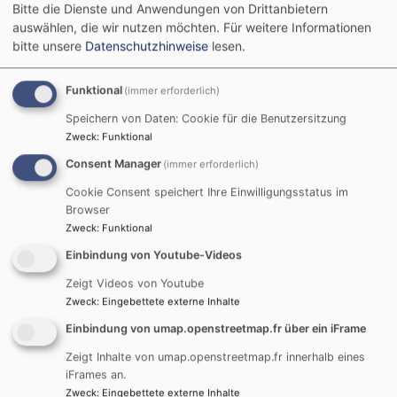
Bitte die Dienste und Anwendungen von Drittanbietern
unserer Kirchengemeinde verteilt.
auswählen, die wir nutzen möchten.
Für weitere Informationen
bitte unsere
Datenschutzhinweise
lesen.
Digital finden Sie den Gemeindebrief hier zum
download.
Funktional
(immer erforderlich)
Seit 2023 finden Sie unsere Gemeindebriefe auch in
Speichern von Daten: Cookie für die Benutzersitzung
unserer
Gemeinde APP
. Und haben diesen somit immer
Zweck
:
Funktional
„ToGo“ dabei. Schon ausprobiert?
Consent Manager
(immer erforderlich)
Cookie Consent speichert Ihre Einwilligungsstatus im
Browser
Zweck
:
Funktional
Einbindung von Youtube-Videos
Zeigt Videos von Youtube
Zweck
:
Eingebettete externe Inhalte
Einbindung von umap.openstreetmap.fr über ein iFrame
Zeigt Inhalte von umap.openstreetmap.fr innerhalb eines
iFrames an.
Gemeindebrief Februar - Mai 2024-1
2.3 MB
Zweck
:
Eingebettete externe Inhalte