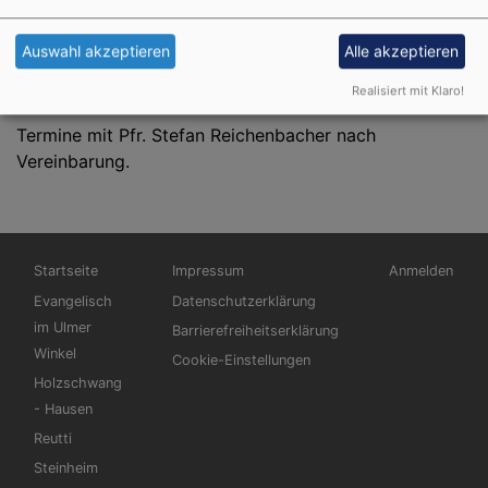
Donnerstag
17:00 - 18:00
Auswahl akzeptieren
Alle akzeptieren
In dieser Zeit treffen Sie Sekretär Klaus Häußler im
Pfarramt an.
Realisiert mit Klaro!
Termine mit Pfr. Stefan Reichenbacher nach
Vereinbarung.
Hauptnavigation
Fußbereichsmenü
Benutzermen
Startseite
Impressum
Anmelden
Evangelisch
Datenschutzerklärung
im Ulmer
Barrierefreiheitserklärung
Winkel
Cookie-Einstellungen
Holzschwang
- Hausen
Reutti
Steinheim