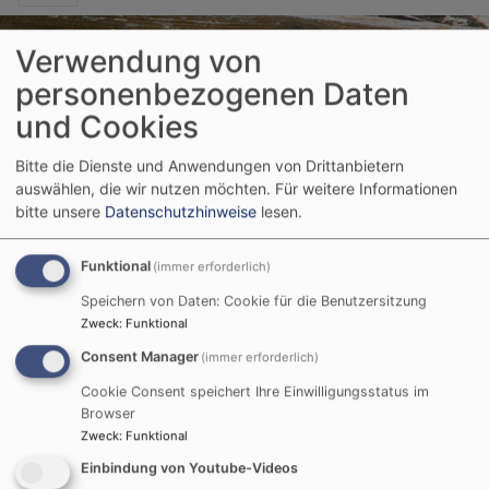
Verwendung von
personenbezogenen Daten
und Cookies
Bitte die Dienste und Anwendungen von Drittanbietern
auswählen, die wir nutzen möchten.
Für weitere Informationen
bitte unsere
Datenschutzhinweise
lesen.
Startseite
Ev. Luth. Kirchengemeinde Holzschwang -
Hausen
Holzschwang / Hausen- Wir stellen uns vor
Holzschwang - Hausen - Pfarramt
Funktional
(immer erforderlich)
Speichern von Daten: Cookie für die Benutzersitzung
Zweck
:
Funktional
Holzschwang -
Consent Manager
(immer erforderlich)
Hausen - Pfarramt
Cookie Consent speichert Ihre Einwilligungsstatus im
Browser
Zweck
:
Funktional
Einbindung von Youtube-Videos