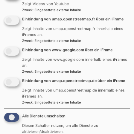
Wir sind für Sie da:
Zeigt Videos von Youtube
Zweck
:
Eingebettete externe Inhalte
Pfarramt:
Einbindung von umap.openstreetmap.fr über ein iFrame
Holzschwang
Zeigt Inhalte von umap.openstreetmap.fr innerhalb eines
St.-Georg-Str. 14
iFrames an.
89233 Neu-Ulm
Zweck
:
Eingebettete externe Inhalte
E-Mail:
pfarramt.holzschwang@elkb.de
Einbindung von www.google.com über ein iFrame
Zeigt Inhalte von www.google.com innerhalb eines iFrames
Tel.:
07307 / 92 91 83
an.
Zweck
:
Eingebettete externe Inhalte
Das Telefon ist außerhalb der Öffnungszeiten in
Rufumleitung auf das Pfarramt Reutti umgeschaltet. In
Einbindung von umap.openstreetmap.de über ein iFrame
dringenden Fällen, insbesondere bei Todesfällen oder
Zeigt Inhalte von umap.openstreetmap.de innerhalb eines
dem Wunsch nach einem kurzfristigen Besuch am
iFrames an.
Sterbebett erreichen Sie Pfr. Reichenbacher unter
Zweck
:
Eingebettete externe Inhalte
Tel.
0170/4440879
.
Alle Dienste umschalten
Öffnungszeiten:
Diesen Schalter nutzen, um alle Dienste zu
aktivieren/deaktivieren.