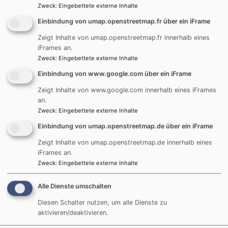
Zweck
:
Eingebettete externe Inhalte
Einbindung von umap.openstreetmap.fr über ein iFrame
Zeigt Inhalte von umap.openstreetmap.fr innerhalb eines
iFrames an.
Zweck
:
Eingebettete externe Inhalte
Einbindung von www.google.com über ein iFrame
Zeigt Inhalte von www.google.com innerhalb eines iFrames
an.
Zweck
:
Eingebettete externe Inhalte
Pfarrer
Einbindung von umap.openstreetmap.de über ein iFrame
Tobias Praetorius
Zeigt Inhalte von umap.openstreetmap.de innerhalb eines
iFrames an.
Pfarrstelle 1
Zweck
:
Eingebettete externe Inhalte
Erreichbar über unser Pfarramt unter der
Telefonnummer 0731-719292.
Alle Dienste umschalten
Sprechstunden nach Vereinbarung
Diesen Schalter nutzen, um alle Dienste zu
aktivieren/deaktivieren.
Mobil: –