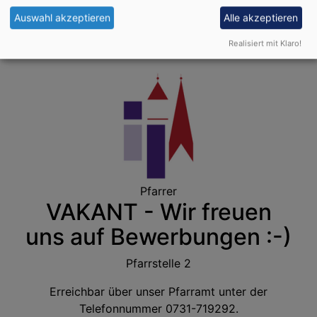
E-Mail:
info@pfuhl-burlafingen-evangelisch.de
Auswahl akzeptieren
Alle akzeptieren
Realisiert mit Klaro!
Pfarrer
VAKANT - Wir freuen
uns auf Bewerbungen :-)
Pfarrstelle 2
Erreichbar über unser Pfarramt unter der
Telefonnummer 0731-719292.