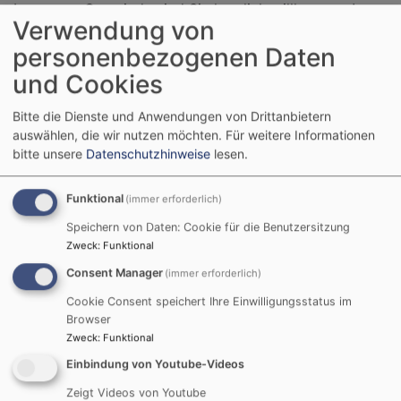
In unserer Gemeinde sind Sie herzlich willkommen!
Verwendung von
personenbezogenen Daten
Unser Pfarrteam besteht aus engagierten Menschen,
die Ihnen mit Rat und Tat zur Seite stehen.
und Cookies
Wir freuen uns auf den Austausch mit Ihnen und
Bitte die Dienste und Anwendungen von Drittanbietern
auswählen, die wir nutzen möchten.
Für weitere Informationen
begleiten Sie gerne auf Ihrem persönlichen
bitte unsere
Datenschutzhinweise
lesen.
Glaubensweg.
Ob Sie ein Gespräch suchen, einen Gottesdienst
Funktional
(immer erforderlich)
besuchen
oder sich in unsere Gemeindearbeit einbringen
Speichern von Daten: Cookie für die Benutzersitzung
möchten –
wir sind für Sie da!
Zweck
:
Funktional
Consent Manager
(immer erforderlich)
Cookie Consent speichert Ihre Einwilligungsstatus im
Browser
Zweck
:
Funktional
Einbindung von Youtube-Videos
Zeigt Videos von Youtube