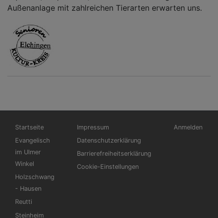
Außenanlage mit zahlreichen Tierarten erwarten uns.
Hauptnavigation
Fußbereichsmenü
Benutzermen
Startseite
Impressum
Anmelden
Evangelisch
Datenschutzerklärung
im Ulmer
Barrierefreiheitserklärung
Winkel
Cookie-Einstellungen
Holzschwang
- Hausen
Reutti
Steinheim