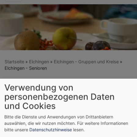
Startseite
Elchingen
Elchingen - Gruppen und Kreise
Elchingen - Senioren
Verwendung von
Elchingen - Senioren
personenbezogenen Daten
und Cookies
Unser Programm für das Frühjahr 2026:
Bitte die Dienste und Anwendungen von Drittanbietern
auswählen, die wir nutzen möchten.
Für weitere Informationen
Mittwoch, den 11.Februar 2026:
bitte unsere
Datenschutzhinweise
lesen.