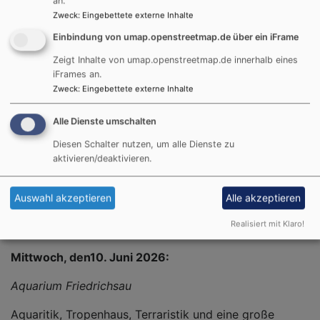
an.
Kloster Wiblingen
Zweck
:
Eingebettete externe Inhalte
Einbindung von umap.openstreetmap.de über ein iFrame
Die Klosteranlage wurde 1093 als Benediktinerabtei
gegründet und ist bekannt für seine
Zeigt Inhalte von umap.openstreetmap.de innerhalb eines
iFrames an.
prunkvolle barocke Anlage, Bibliotheksaal und Kirche.
Zweck
:
Eingebettete externe Inhalte
Alle Dienste umschalten
Mittwoch den 13.Mai 2026:
Diesen Schalter nutzen, um alle Dienste zu
aktivieren/deaktivieren.
Gestüt Marbach
Auswahl akzeptieren
Alle akzeptieren
Tages- Ausflug mit „der Schwäbischen Alb-Bahn“
Realisiert mit Klaro!
Mittwoch, den10. Juni 2026:
Aquarium Friedrichsau
Aquaritik, Tropenhaus, Terraristik und eine große