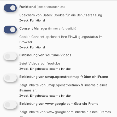
Naturkunde-Museum in Ulm am Kornhaus
Funktional
(immer erforderlich)
Uns erwarten Natur und Urgeschichte der Region,
Speichern von Daten: Cookie für die Benutzersitzung
sowie Fossilien und Mineralien mit
Zweck
:
Funktional
Consent Manager
(immer erforderlich)
wissenschaftlichen Sammlungen.
Cookie Consent speichert Ihre Einwilligungsstatus im
Browser
Zweck
:
Funktional
Mittwoch, den 11.März 2026:
Einbindung von Youtube-Videos
Lindenhof-Museum in Blaustein
Zeigt Videos von Youtube
Zweck
:
Eingebettete externe Inhalte
Wir begeben uns auf Spurensuche von
außergewöhnlichen Persönlichkeiten, die in
Einbindung von umap.openstreetmap.fr über ein iFrame
Herrlingen in der 1. Hälfte des 20. Jahrhunderts
Zeigt Inhalte von umap.openstreetmap.fr innerhalb eines
wirkten.
iFrames an.
Zweck
:
Eingebettete externe Inhalte
Einbindung von www.google.com über ein iFrame
Mittwoch, den 15. April 2026:
Zeigt Inhalte von www.google.com innerhalb eines iFrames