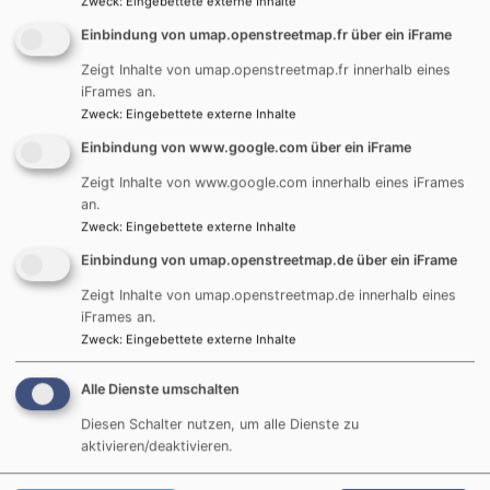
Zweck
:
Eingebettete externe Inhalte
Einbindung von umap.openstreetmap.fr über ein iFrame
Wir wollen Verschwendung und übermäßigen
Genuss vermeiden nach dem Grundgedanken:
Zeigt Inhalte von umap.openstreetmap.fr innerhalb eines
Genug ist Genug.
iFrames an.
Zweck
:
Eingebettete externe Inhalte
Die Welt steht allen Menschen gleichermaßen zur
Einbindung von www.google.com über ein iFrame
Verfügung, so sie diese behüten und bewahren.
Zeigt Inhalte von www.google.com innerhalb eines iFrames
Wir geben unser Wissen und unsere Erfahrungen
an.
Zweck
:
Eingebettete externe Inhalte
in der Erziehung folgender Generationen weiter.
Einbindung von umap.openstreetmap.de über ein iFrame
Wir sorgen für Transparenz indem wir über unser
Zeigt Inhalte von umap.openstreetmap.de innerhalb eines
Handeln informieren und es begründen.
iFrames an.
Zweck
:
Eingebettete externe Inhalte
Wir halten Rechtsvorschriften als geltende
Standards ein.
Alle Dienste umschalten
Wir wissen und akzeptieren, dass unser Tun
Diesen Schalter nutzen, um alle Dienste zu
immer ein Kompromiss auf finanzierbarer Basis
aktivieren/deaktivieren.
und dem aktuellen Wissensstand sein wird. Es