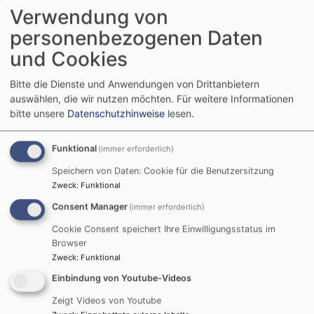
des Himmels und der Erde. Auf dieser Erde sollen wir
Verwendung von
leben und sie uns zu diesem Zweck nutzbar machen.
personenbezogenen Daten
Damit wir dazu in der Lage sind, hat Gott uns Talente
und Cookies
gegeben: den Verstand, Verantwortungsbewusstsein,
Wissbegierde, Kreativität, Hilfsbereitschaft, Milde,
Bitte die Dienste und Anwendungen von Drittanbietern
Nächstenliebe, Erfindergeist und vieles mehr. Jeder
auswählen, die wir nutzen möchten.
Für weitere Informationen
besitzt andere Fähigkeiten; im Zusammenwirken kann
bitte unsere
Datenschutzhinweise
lesen.
vieles erreicht werden. Bei allem Fortschritt wollen wir
nicht vergessen, dass es Gottes Erde ist, auf der jeder
Funktional
(immer erforderlich)
von uns für eine gewisse Zeit zu Gast ist. Als Gäste
Speichern von Daten: Cookie für die Benutzersitzung
wollen wir versuchen, Gottes Eigentum nachhaltig zu
Zweck
:
Funktional
bewahren – zum Nutzen der Menschheit.
Consent Manager
(immer erforderlich)
Cookie Consent speichert Ihre Einwilligungsstatus im
Browser
Deswegen wollen wir nach
Zweck
:
Funktional
folgenden 10 Grundsätzen handeln:
Einbindung von Youtube-Videos
Wir leben mit der Natur und nutzen ihr Angebot
Zeigt Videos von Youtube
bewusst und in Maßen.