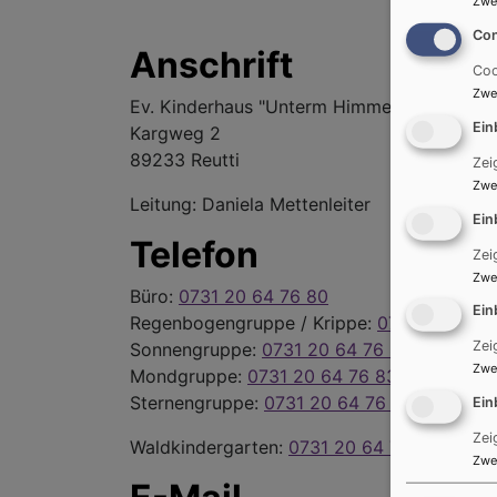
Zwe
Con
Anschrift
Coo
Zwe
Ev. Kinderhaus "Unterm Himmelszelt"
Ein
Kargweg 2
89233 Reutti
Zei
Zwe
Leitung: Daniela Mettenleiter
Ein
Telefon
Zei
Zwe
Büro:
0731 20 64 76 80
Ein
Regenbogengruppe / Krippe:
0731 20 64 76
Zei
Sonnengruppe:
0731 20 64 76 82
Zwe
Mondgruppe:
0731 20 64 76 83
Sternengruppe:
0731 20 64 76 84
Ein
Zei
Waldkindergarten:
0731 20 64 76 85
Zwe