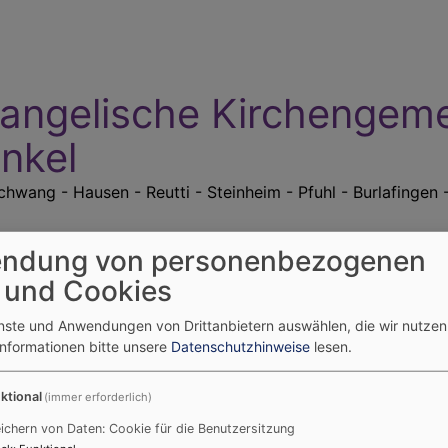
angelische Kirchengem
nkel
hwang - Hausen - Reutti - Steinheim - Pfuhl - Burlafingen 
ndung von personenbezogenen
Holzschwang -
Reutti
Steinheim
Pfuhl-Burlafi
Hausen
 und Cookies
enste und Anwendungen von Drittanbietern auswählen, die wir nutze
Informationen bitte unsere
Datenschutzhinweise
lesen.
eutti - Kinderhaus "Unterm Himmelszelt"
Reutti - Kinderhaus - Ko
ktional
(immer erforderlich)
us - Kontakt
ichern von Daten: Cookie für die Benutzersitzung