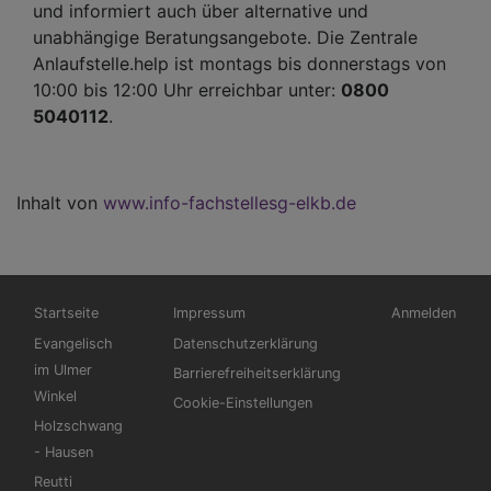
und informiert auch über alternative und
unabhängige Beratungsangebote. Die Zentrale
Anlaufstelle.help ist montags bis donnerstags von
10:00 bis 12:00 Uhr erreichbar unter:
0800
5040112
.
Inhalt von
www.info-fachstellesg-elkb.de
Hauptnavigation
Fußbereichsmenü
Benutzermen
Startseite
Impressum
Anmelden
Evangelisch
Datenschutzerklärung
im Ulmer
Barrierefreiheitserklärung
Winkel
Cookie-Einstellungen
Holzschwang
- Hausen
Reutti