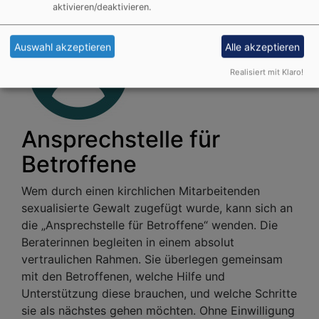
aktivieren/deaktivieren.
Auswahl akzeptieren
Alle akzeptieren
Realisiert mit Klaro!
Ansprechstelle für
Betroffene
Wem durch einen kirchlichen Mitarbeitenden
sexualisierte Gewalt zugefügt wurde, kann sich an
die „Ansprechstelle für Betroffene“ wenden. Die
Beraterinnen begleiten in einem absolut
vertraulichen Rahmen. Sie überlegen gemeinsam
mit den Betroffenen, welche Hilfe und
Unterstützung diese brauchen, und welche Schritte
sie als nächstes gehen möchten. Ohne Einwilligung