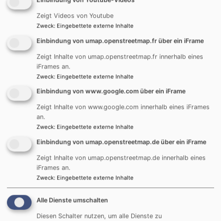
Prävention und Schutzkonzept
Zeigt Videos von Youtube
Zweck
:
Eingebettete externe Inhalte
Für uns ist es sehr wichtig, dass diese Haltung in
Einbindung von umap.openstreetmap.fr über ein iFrame
unserem täglichen Handeln deutlich zum Ausdruck
kommt. Aus diesem Grund arbeiten wir an einem
Zeigt Inhalte von umap.openstreetmap.fr innerhalb eines
iFrames an.
Schutzkonzept in dem klare Leitlinien und präventive
Zweck
:
Eingebettete externe Inhalte
Maßnahmen beschrieben sind. So gehört es für uns
Einbindung von www.google.com über ein iFrame
dazu, dass sich alle unsere Mitarbeitenden an einen
Verhaltenskodex halten, sich zum Thema Prävention
Zeigt Inhalte von www.google.com innerhalb eines iFrames
sexualisierter Gewalt schulen und wissen, wie sie bei
an.
einem Verdacht von sexualisierter Gewalt handeln
Zweck
:
Eingebettete externe Inhalte
sollen.
Einbindung von umap.openstreetmap.de über ein iFrame
Zeigt Inhalte von umap.openstreetmap.de innerhalb eines
Inhalt von
www.info-fachstellesg-elkb.de
iFrames an.
Zweck
:
Eingebettete externe Inhalte
Beratungsmöglichkeiten
Alle Dienste umschalten
Diesen Schalter nutzen, um alle Dienste zu