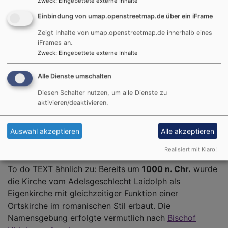
Zweck
:
Eingebettete externe Inhalte
Einbindung von umap.openstreetmap.de über ein iFrame
Zeigt Inhalte von umap.openstreetmap.de innerhalb eines
iFrames an.
Zweck
:
Eingebettete externe Inhalte
Alle Dienste umschalten
Diesen Schalter nutzen, um alle Dienste zu
aktivieren/deaktivieren.
Bildrechte
Thomas Pfundner
Auswahl akzeptieren
Alle akzeptieren
St. Ulrichskirche Hausen
Realisiert mit Klaro!
To do TEXT ähnlich zu: Bereits um
1000 n. Chr.
wurde
die Kirche vom Adelsgeschlecht Laidolph als
Eigenkirche mit gleichzeitiger Funktion einer
Ortskirche im romanischen Stil erbaut. Die
Namensgebung erfolgte vermutlich nach
Bischof