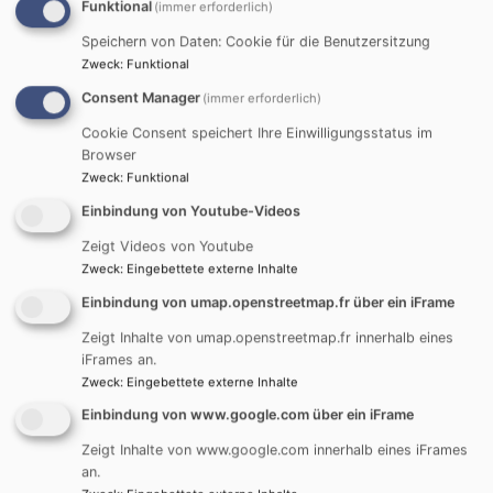
Funktional
(immer erforderlich)
Bildrechte
Hermann Wiedenmann
Speichern von Daten: Cookie für die Benutzersitzung
St. Georgskirche
Zweck
:
Funktional
Holzschwang
Consent Manager
(immer erforderlich)
Cookie Consent speichert Ihre Einwilligungsstatus im
To do TEXT ähnlich zu: Bereits um
1000 n. Chr.
wurde
Browser
die Kirche vom Adelsgeschlecht Laidolph als
Zweck
:
Funktional
Eigenkirche mit gleichzeitiger Funktion einer
Einbindung von Youtube-Videos
Ortskirche im romanischen Stil erbaut. Die
Zeigt Videos von Youtube
Namensgebung erfolgte vermutlich nach
Bischof
Zweck
:
Eingebettete externe Inhalte
Ulrich von Augsburg
.
Einbindung von umap.openstreetmap.fr über ein iFrame
Anschrift
Zeigt Inhalte von umap.openstreetmap.fr innerhalb eines
iFrames an.
St.-Georg-Str. 16
Zweck
:
Eingebettete externe Inhalte
89233 Neu-Ulm - Holzschwang
Einbindung von www.google.com über ein iFrame
Zeigt Inhalte von www.google.com innerhalb eines iFrames
an.