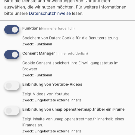
Bitte die Dienste und Anwendungen von Drittanbietern
auswählen, die wir nutzen möchten.
Für weitere Informationen
bitte unsere
Datenschutzhinweise
lesen.
Funktional
(immer erforderlich)
So, 13.9. 17 Uhr
Speichern von Daten: Cookie für die Benutzersitzung
Zweck
:
Funktional
Abendgottesdienst mit Abendmahl
Pfarrer Stefan Reichenbacher
Consent Manager
(immer erforderlich)
Neu-Ulm / Reutti
Kirche St. Margaretha
Cookie Consent speichert Ihre Einwilligungsstatus im
Browser
Zweck
:
Funktional
Einbindung von Youtube-Videos
Zeigt Videos von Youtube
Zweck
:
Eingebettete externe Inhalte
Einbindung von umap.openstreetmap.fr über ein iFrame
Zeigt Inhalte von umap.openstreetmap.fr innerhalb eines
iFrames an.
Zweck
:
Eingebettete externe Inhalte