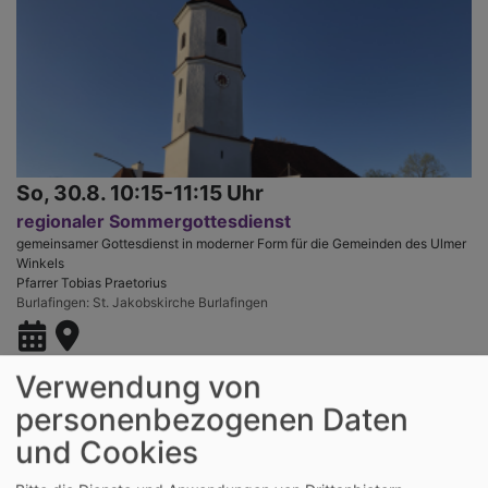
So, 30.8. 10:15-11:15 Uhr
regionaler Sommergottesdienst
gemeinsamer Gottesdienst in moderner Form für die Gemeinden des Ulmer
Winkels
Pfarrer Tobias Praetorius
Burlafingen
St. Jakobskirche Burlafingen
Verwendung von
personenbezogenen Daten
und Cookies