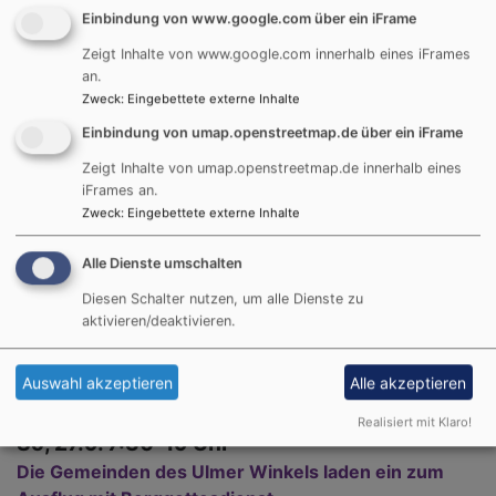
Einbindung von www.google.com über ein iFrame
So, 20.9. 10:15-18 Uhr
Zeigt Inhalte von www.google.com innerhalb eines iFrames
Bergkirchweih
an.
Pfarrer Stefan Reichenbacher
Zweck
:
Eingebettete externe Inhalte
Neu-Ulm / Reutti
Kirche St. Margaretha
Einbindung von umap.openstreetmap.de über ein iFrame
Zeigt Inhalte von umap.openstreetmap.de innerhalb eines
iFrames an.
Zweck
:
Eingebettete externe Inhalte
Alle Dienste umschalten
Diesen Schalter nutzen, um alle Dienste zu
aktivieren/deaktivieren.
Auswahl akzeptieren
Alle akzeptieren
Realisiert mit Klaro!
So, 27.9. 7:30-19 Uhr
Die Gemeinden des Ulmer Winkels laden ein zum