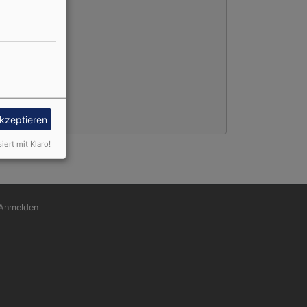
akzeptieren
siert mit Klaro!
nutzermenü
Anmelden