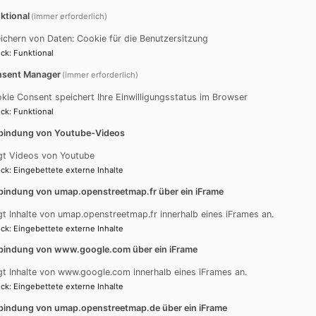
ktional
(immer erforderlich)
ichern von Daten: Cookie für die Benutzersitzung
ck
:
Funktional
sent Manager
(immer erforderlich)
kie Consent speichert Ihre Einwilligungsstatus im Browser
ck
:
Funktional
bindung von Youtube-Videos
gt Videos von Youtube
ck
:
Eingebettete externe Inhalte
bindung von umap.openstreetmap.fr über ein iFrame
gt Inhalte von umap.openstreetmap.fr innerhalb eines iFrames an.
Externe Inhalte von www.google.com anzeigen?
ck
:
Eingebettete externe Inhalte
bindung von www.google.com über ein iFrame
Ja (einmalig)
gt Inhalte von www.google.com innerhalb eines iFrames an.
Datenschutzeinstellungen verwalten
ck
:
Eingebettete externe Inhalte
bindung von umap.openstreetmap.de über ein iFrame