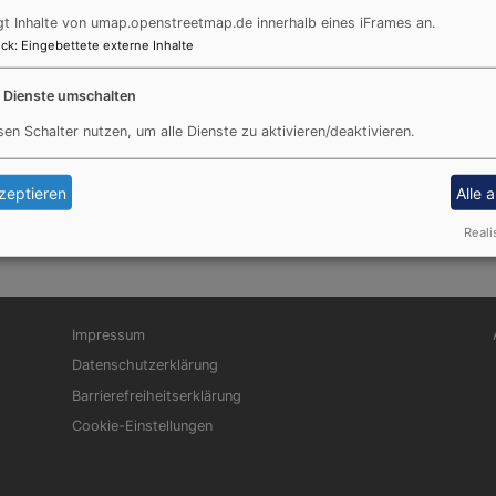
gt Inhalte von umap.openstreetmap.de innerhalb eines iFrames an.
ck
:
Eingebettete externe Inhalte
e Dienste umschalten
sen Schalter nutzen, um alle Dienste zu aktivieren/deaktivieren.
zeptieren
Alle 
Reali
Fußbereichsmenü
Be
Impressum
Datenschutzerklärung
Barrierefreiheitserklärung
Cookie-Einstellungen