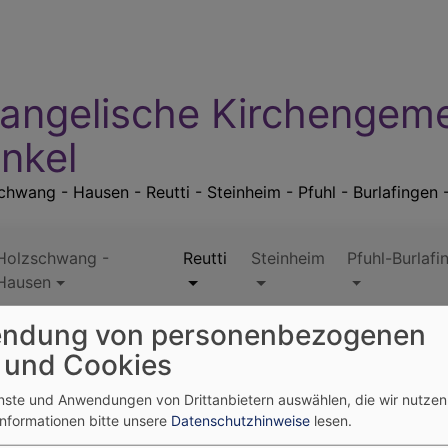
angelische Kirchengem
nkel
hwang - Hausen - Reutti - Steinheim - Pfuhl - Burlafingen 
Holzschwang -
Reutti
Steinheim
Pfuhl-Burlafi
Hausen
ndung von personenbezogenen
eutti - Kinderhaus "Unterm Himmelszelt"
Reutti - Kinderhaus - Vir
 und Cookies
enste und Anwendungen von Drittanbietern auswählen, die wir nutze
us - Virtueller Rundgan
Informationen bitte unsere
Datenschutzhinweise
lesen.