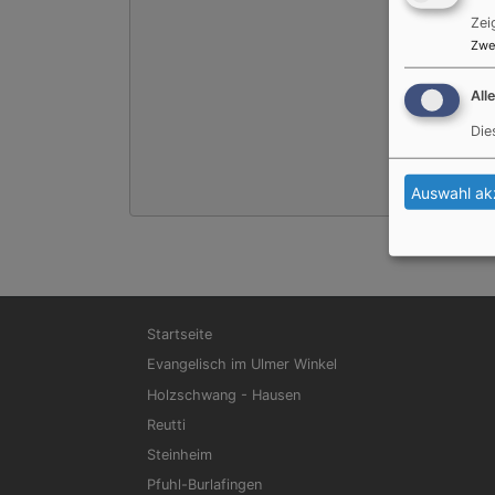
Zei
Zwe
All
Die
Auswahl ak
Hauptnavigation
Startseite
Evangelisch im Ulmer Winkel
Holzschwang - Hausen
Reutti
Steinheim
Pfuhl-Burlafingen