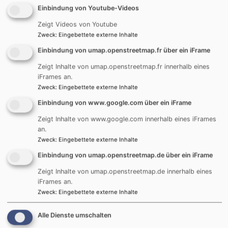
Einbindung von Youtube-Videos
Zeigt Videos von Youtube
Zweck
:
Eingebettete externe Inhalte
Einbindung von umap.openstreetmap.fr über ein iFrame
Zeigt Inhalte von umap.openstreetmap.fr innerhalb eines
iFrames an.
Zweck
:
Eingebettete externe Inhalte
Einbindung von www.google.com über ein iFrame
Zeigt Inhalte von www.google.com innerhalb eines iFrames
an.
Zweck
:
Eingebettete externe Inhalte
Einbindung von umap.openstreetmap.de über ein iFrame
Bildrechte
Ev. Kinderhaus "Unterm Himmelszelt"
Walderkundungen gehören fest dazu
Zeigt Inhalte von umap.openstreetmap.de innerhalb eines
iFrames an.
Egal ob es die Matschpfützen oder die Matschküche
Zweck
:
Eingebettete externe Inhalte
sind: Bei uns sind der Kreativität keine Grenzen
Alle Dienste umschalten
gesetzt. Die „Arbeit“ – so nennen die Kinder das freie