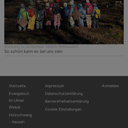
Bildrechte
Ev. Kinderhaus "Unterm Himmelszelt"
So schön kann es bei uns sein
Hauptnavigation
Fußbereichsmenü
Benutzermen
Startseite
Impressum
Anmelden
Evangelisch
Datenschutzerklärung
im Ulmer
Barrierefreiheitserklärung
Winkel
Cookie-Einstellungen
Holzschwang
- Hausen