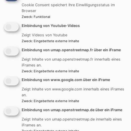
Cookie Consent speichert Ihre Einwilligungsstatus im
Tel. 0731 – 71 51 15
Browser
Fax 0731 – 176 98 43
Zweck
:
Funktional
E-Mail:
Kita.montessori-burlafingen@elkb.de
Einbindung von Youtube-Videos
Träger:
Ev. Kirchengemeinde Pfuhl Burlafingen
Zeigt Videos von Youtube
ZUR HOMEPAGE
Zweck
:
Eingebettete externe Inhalte
Einbindung von umap.openstreetmap.fr über ein iFrame
Träger: Evangelischer
Zeigt Inhalte von umap.openstreetmap.fr innerhalb eines
iFrames an.
Gemeindeverein Pfuhl e.V.
Zweck
:
Eingebettete externe Inhalte
Einbindung von www.google.com über ein iFrame
Zeigt Inhalte von www.google.com innerhalb eines iFrames
an.
Zweck
:
Eingebettete externe Inhalte
Einbindung von umap.openstreetmap.de über ein iFrame
Zeigt Inhalte von umap.openstreetmap.de innerhalb eines
iFrames an.