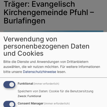
Träger: Evangelisch
Kirchengemeinde Pfuhl –
Burlafingen
Verwendung von
personenbezogenen Daten
und Cookies
Bitte die Dienste und Anwendungen von Drittanbietern
auswählen, die wir nutzen möchten.
Für weitere Informationen
bitte unsere
Datenschutzhinweise
lesen.
Ev. Montessori-
Funktional
(immer erforderlich)
Kindergarten Burlafingen
Speichern von Daten: Cookie für die Benutzersitzung
Zweck
:
Funktional
Gerstmayrstr. 30
Consent Manager
(immer erforderlich)
89233 Neu-Ulm-Burlafingen