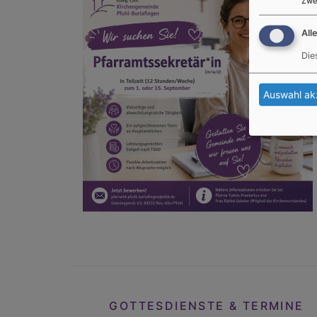
Zwe
All
Die
Auswahl ak
GOTTESDIENSTE & TERMINE