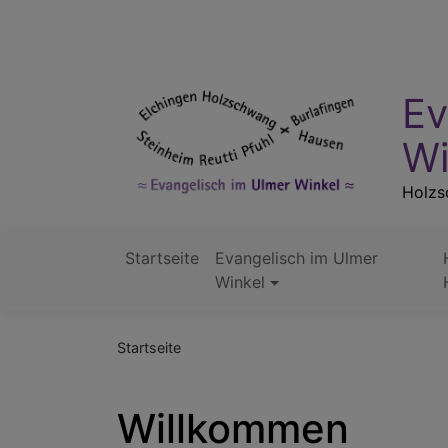
Direkt
zum
Inhalt
Ev
Wi
Holzsc
Startseite
Evangelisch im Ulmer
Hauptnavigation
Winkel
Startseite
Willkommen