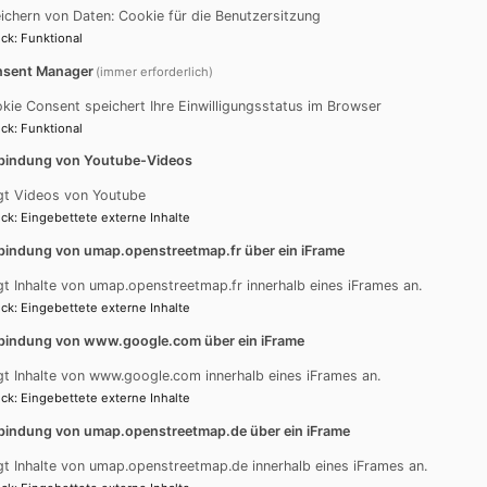
ichern von Daten: Cookie für die Benutzersitzung
ck
:
Funktional
sent Manager
(immer erforderlich)
kie Consent speichert Ihre Einwilligungsstatus im Browser
ck
:
Funktional
bindung von Youtube-Videos
gt Videos von Youtube
ck
:
Eingebettete externe Inhalte
bindung von umap.openstreetmap.fr über ein iFrame
gt Inhalte von umap.openstreetmap.fr innerhalb eines iFrames an.
ck
:
Eingebettete externe Inhalte
bindung von www.google.com über ein iFrame
gt Inhalte von www.google.com innerhalb eines iFrames an.
ck
:
Eingebettete externe Inhalte
sekretär*in (m/w/d)
bindung von umap.openstreetmap.de über ein iFrame
gt Inhalte von umap.openstreetmap.de innerhalb eines iFrames an.
✨ Ihr Organisationstalent für unsere Gemeinde!