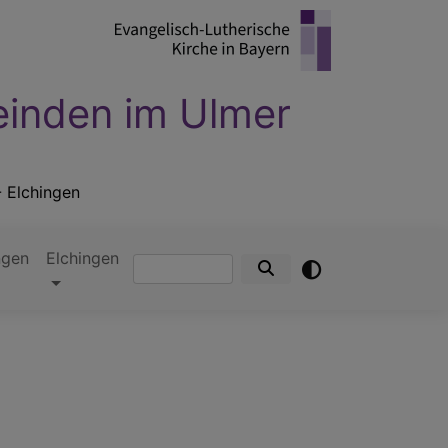
einden im Ulmer
- Elchingen
ngen
Elchingen
Suche