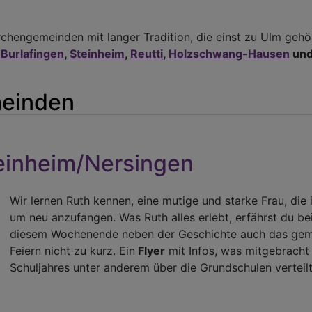
chengemeinden mit langer Tradition, die einst zu Ulm gehö
-Burlafingen
,
Steinheim
,
Reutti
,
Holzschwang-Hausen
un
meinden
teinheim/Nersingen
Wir lernen Ruth kennen, eine mutige und starke Frau, die 
um neu anzufangen. Was Ruth alles erlebt, erfährst du b
diesem Wochenende neben der Geschichte auch das geme
Feiern nicht zu kurz. Ein
Flyer
mit Infos, was mitgebracht
Schuljahres unter anderem über die Grundschulen verteilt