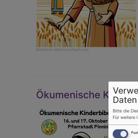
Bildrechte
biblestoryclipart.com
Verwe
Ökumenische Kinderbi
Daten
Bitte die Di
Für weitere 
Fun