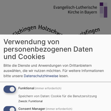
Direkt
zum
Inhalt
Verwendung von
personenbezogenen Daten
und Cookies
Bitte die Dienste und Anwendungen von Drittanbietern
auswählen, die wir nutzen möchten.
Für weitere Informationen
bitte unsere
Datenschutzhinweise
lesen.
Evangelische Kirchengemeinden im
Ulmer Winkel
Funktional
(immer erforderlich)
Holzschwang - Hausen - Reutti - Steinheim - Pfuhl - Burlafingen - Elchingen
Speichern von Daten: Cookie für die Benutzersitzung
Zweck
:
Funktional
Hauptnavigation
Consent Manager
(immer erforderlich)