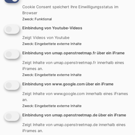
Cookie Consent speichert Ihre Einwilligungsstatus im
Browser
Zweck
:
Funktional
Einbindung von Youtube-Videos
Zeigt Videos von Youtube
Zweck
:
Eingebettete externe Inhalte
Einbindung von umap.openstreetmap.fr über ein iFrame
Startseite
Steinheim
Steinheim - Wir stellen uns vor
Zeigt Inhalte von umap.openstreetmap.fr innerhalb eines
Steinheim - Über die Kirchengemeinde
iFrames an.
Zweck
:
Eingebettete externe Inhalte
Einbindung von www.google.com über ein iFrame
Steinheim - Über die
Zeigt Inhalte von www.google.com innerhalb eines iFrames
Kirchengemeinde
an.
Zweck
:
Eingebettete externe Inhalte
Einbindung von umap.openstreetmap.de über ein iFrame
Zeigt Inhalte von umap.openstreetmap.de innerhalb eines
iFrames an.